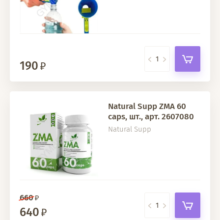
190
Natural Supp ZMA 60
caps, шт., арт. 2607080
Natural Supp
660
640