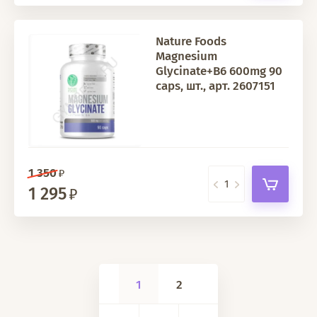
Nature Foods
Magnesium
Glycinate+B6 600mg 90
caps, шт., арт. 2607151
1 350
1 295
1
2