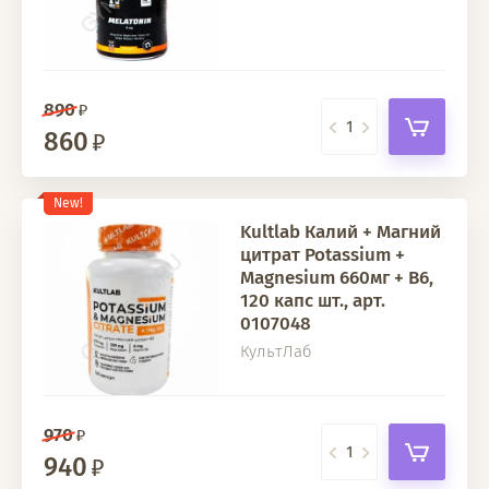
890
860
New!
Kultlab Калий + Магний
цитрат Potassium +
Magnesium 660мг + В6,
120 капс шт., арт.
0107048
КультЛаб
970
940