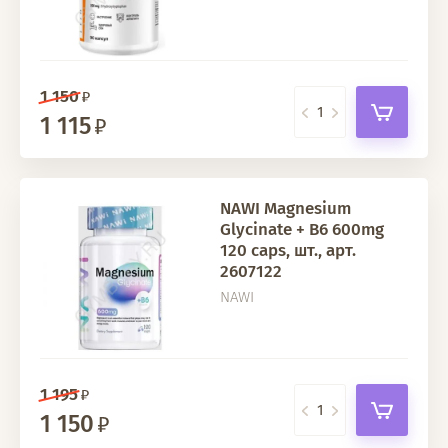
1 150
1 115
NAWI Magnesium
Glycinate + B6 600mg
120 caps, шт., арт.
2607122
NAWI
1 195
1 150