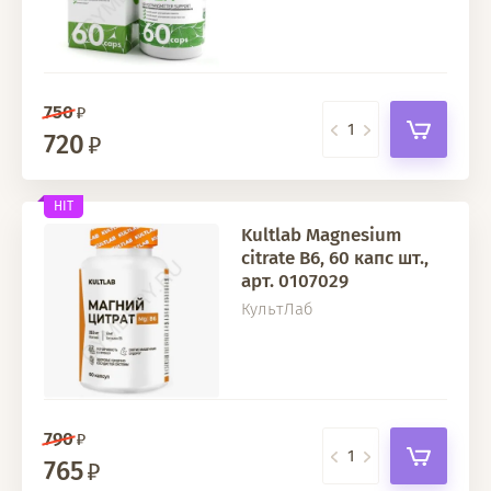
750
720
HIT
Kultlab Magnesium
citrate B6, 60 капс шт.,
арт. 0107029
КультЛаб
790
765