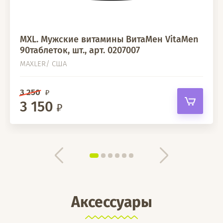
MXL. Мужские витамины ВитаМен VitaMen
90таблеток, шт., арт. 0207007
MAXLER/ США
3 250
3 150
Аксессуары